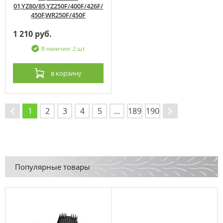
01,YZ80/85,YZ250F/400F/426F/
450F,WR250F/450F
1 210 руб.
В наличии: 2 шт.
в корзину
1
2
3
4
5
...
189
190
→
←
Популярные товары