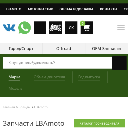
LBAMOTO
МОТОПЛАСТИК
ОПЛАТА И ДОСТАВКА
КОНТАКТЫ
С
0
ЛК
Город/Спорт
Offroad
OEM Запчасти
Марка
Объём двигателя
Год выпуска
Модель
Главная
Бренды
LBAmoto
Запчасти LBAmoto
Каталог производителя