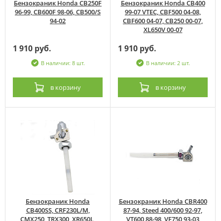
Бензокраник Honda CB250F
Бензокраник Honda CB400
96-99, CB600F 98-06, CB500/S
99-07 VTEC, CBF500 04-08,
94-02
CBF600 04-07, CB250 00-07,
XL650V 00-07
1 910 руб.
1 910 руб.
В наличии: 8 шт.
В наличии: 2 шт.
в корзину
в корзину
Бензокраник Honda
Бензокраник Honda CBR400
CB400SS, CRF230L/M,
87-94, Steed 400/600 92-97,
CMX250, TRX300, XR650L,
VT600 88-98, VF750 93-03