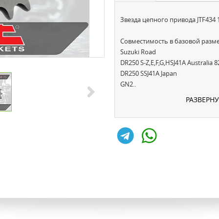
Звезда цепного привода JTF434 
Совместимость в базовой разме
Suzuki Road
DR250 S-Z,E,F,G,HSJ41A Australia 8
DR250 SSJ41A Japan
GN2..
РАЗВЕРН