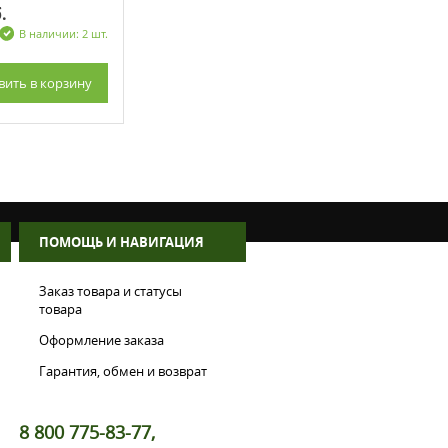
.
20 20
1 060 руб.
В наличии: 2 шт.
В наличии: 1 шт.
вить
в корзину
Добавить
в корзину
ПОМОЩЬ И НАВИГАЦИЯ
Заказ товара и статусы
товара
Оформление заказа
Гарантия, обмен и возврат
8 800 775-83-77,