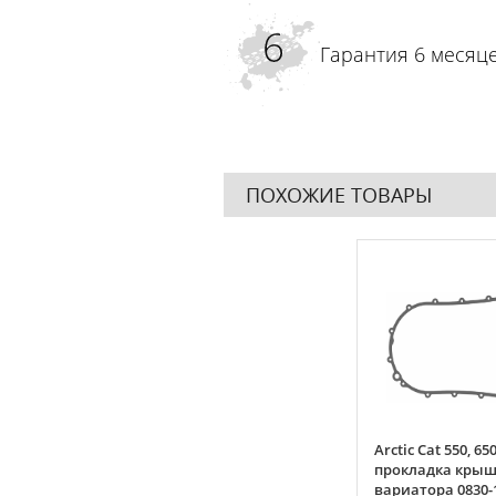
Гарантия 6 месяц
ПОХОЖИЕ ТОВАРЫ
sner
Перо для вилки мотоцикла
Arctic Cat 550, 650
A)
Honda XR250 2005
прокладка кры
вариатора 0830-1