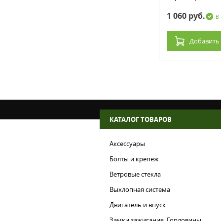
11 170 руб.
1 060 руб.
ии: 5 шт.
В наличии: 2 шт.
В
зину
Добавить
в корзину
Добавить
КАТАЛОГ ТОВАРОВ
Аксессуары
Болты и крепеж
Ветровые стекла
Выхлопная система
Двигатель и впуск
Замки зажигания, Горловины