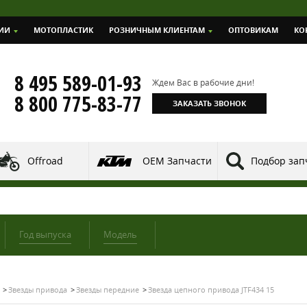
ИИ
МОТОПЛАСТИК
РОЗНИЧНЫМ КЛИЕНТАМ
ОПТОВИКАМ
КО
8 495 589-01-93
Ждем Вас в рабочие дни!
8 800 775-83-77
ЗАКАЗАТЬ ЗВОНОК
Offroad
OEM Запчасти
Подбор зап
Год выпуска
Модель
Звезды привода
Звезды передние
Звезда цепного привода JTF434 15