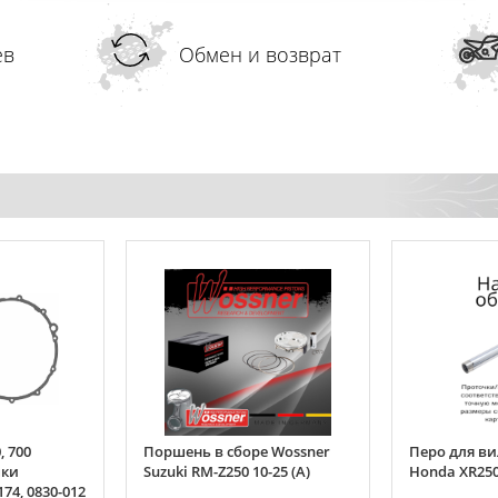
ев
Обмен и возврат
, 700
Поршень в сборе Wossner
Перо для в
шки
Suzuki RM-Z250 10-25 (A)
Honda XR250
74, 0830-012