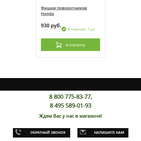
ников
Фишки поворотников
Honda
930 руб.
личии: 7 шт.
В наличии: 7 шт.
рзину
в корзину
8 800 775-83-77,
8 495 589-01-93
Ждем Вас у нас в магазине!
ников
ОБРАТНЫЙ ЗВОНОК
НАПИШИТЕ НАМ
личии: 7 шт.