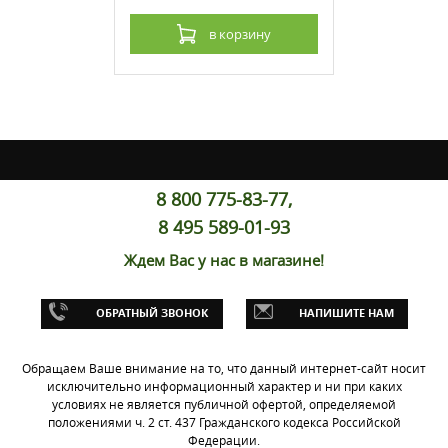
рзину
в корзину
8 800 775-83-77,
8 495 589-01-93
Ждем Вас у нас в магазине!
для Suzuki
10
ОБРАТНЫЙ ЗВОНОК
НАПИШИТЕ НАМ
 наличии: 1 шт.
Обращаем Ваше внимание на то, что данный интернет-сайт носит
рзину
исключительно информационный характер и ни при каких
условиях не является публичной офертой, определяемой
положениями ч. 2 ст. 437 Гражданского кодекса Российской
Федерации.