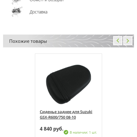
Доставка
Похожие товары
для Suzuki
Сиденье заднее для Suzuki
10
GSX-R600/750 08-10
4 840 руб.
 наличии: 1 шт.
В наличии: 1 шт.