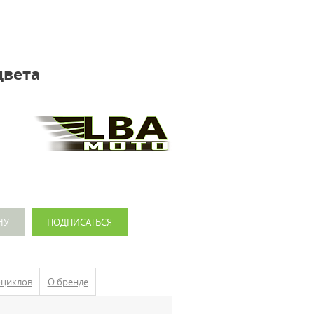
цвета
НУ
ПОДПИСАТЬСЯ
оциклов
О бренде