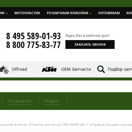
ИИ
МОТОПЛАСТИК
РОЗНИЧНЫМ КЛИЕНТАМ
ОПТОВИКАМ
КО
8 495 589-01-93
Ждем Вас в рабочие дни!
8 800 775-83-77
ЗАКАЗАТЬ ЗВОНОК
Offroad
OEM Запчасти
Подбор зап
Год выпуска
Модель
тоциклов
Honda
Пластик для Honda CBR1000RR 08-11
Правый боковой пластик 