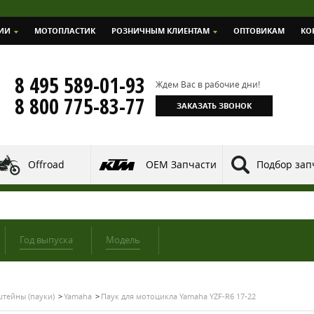
ИИ
МОТОПЛАСТИК
РОЗНИЧНЫМ КЛИЕНТАМ
ОПТОВИКАМ
КО
8 495 589-01-93
Ждем Вас в рабочие дни!
8 800 775-83-77
ЗАКАЗАТЬ ЗВОНОК
Offroad
OEM Запчасти
Подбор зап
Год выпуска
Модель
тейны (пауки)
Yamaha
Паук для мотоцикла Yamaha YZF-R6 17-22