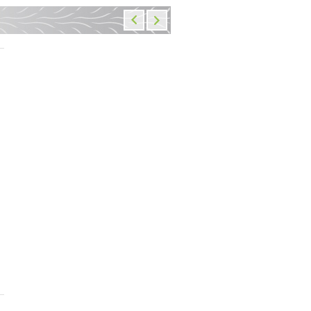
Подножки передние для
Шатунные вкладыши AH
мотоцикла Kawasaki ZX10R
Honda CBR1000RR 04-14
21-24
1 530 руб.
2 150 руб.
В наличии: 1 шт.
В наличии: 1
Добавить
в корзину
Добавить
в корзин