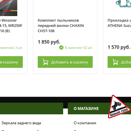
 Wossner
Комплект пыльников
Прокладка 
4-15, WR250F
передней вилки CHAKIN
ATHENA Suzu
16 (B)
CH57-108
1 850 руб.
1 570 руб.
 наличии: 3 шт.
В наличии: 62 шт.
в корзину
Добавить
в корзину
Доба
О МАГАЗИНЕ
Зеркала заднего вида
О компании