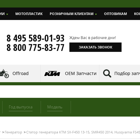
ИИ
МОТОПЛАСТИК
РОЗНИЧНЫМ КЛИЕНТАМ
ОПТОВИКАМ
КО
8 495 589-01-93
Ждем Вас в рабочие дни!
8 800 775-83-77
ЗАКАЗАТЬ ЗВОНОК
Offroad
OEM Запчасти
Подбор зап
Год выпуска
Модель
т
Генератор
Статор генератора KTM SX-F450 13-15, SMR450 2014, Husqvarna FS45