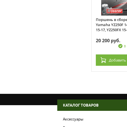
Прокладка цилиндра
Поршень в сборе
IN
ATHENA Suzuki GSF650 05-06
Yamaha YZ250F 1
15-17, YZ250FX 15-
20 200 руб.
1 570 руб.
и: 62 шт.
В наличии: 1 шт.
В
зину
Добавить
в корзину
Добавить
КАТАЛОГ ТОВАРОВ
Аксессуары