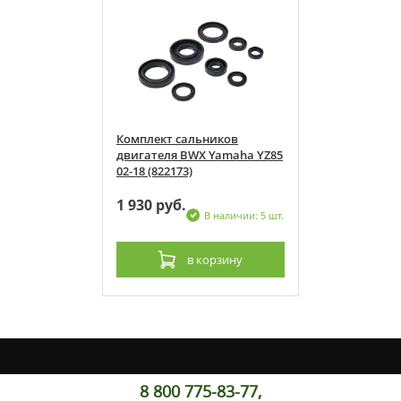
иков
Комплект сальников
Yamaha YZ85
двигателя BWX Yamaha YZ85
02-18 (822173)
1 930 руб.
 наличии: 5 шт.
В наличии: 5 шт.
рзину
в корзину
8 800 775-83-77,