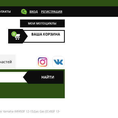
НТАКТЫ
ВХОД
РЕГИСТРАЦИЯ
МОИ МОТОЦИКЛЫ
0
ВАША КОРЗИНА
частей
r Yamaha WR450F 12-15,Gas Gas EC450F 13-