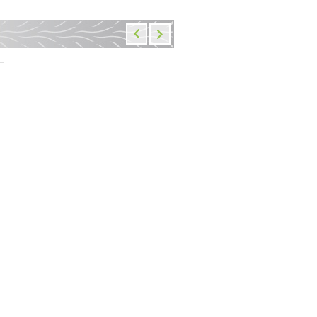
Ремкомплект прогрессии
Корпус приборной панел
BWX Yamaha YZ80 93-01, YZ85
BMW F800GS 2008-2013
02 (27-1058)
10 010 руб.
18 140 руб.
В наличии: 14 шт.
В наличии: 1
Добавить
в корзину
Добавить
в корзин