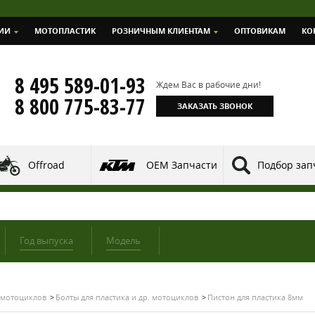
ИИ
МОТОПЛАСТИК
РОЗНИЧНЫМ КЛИЕНТАМ
ОПТОВИКАМ
КО
8 495 589-01-93
Ждем Вас в рабочие дни!
8 800 775-83-77
ЗАКАЗАТЬ ЗВОНОК
Offroad
OEM Запчасти
Подбор зап
Год выпуска
Модель
 мотоциклов
Болты для пластика и др. мотоциклов
Пистон для пластика 8мм