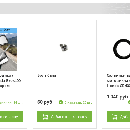
тоцикла
Болт 6 мм
Сальники в
da Bros400
мотоцикла 
 хром
Honda CB400
1 040 руб.
60 руб.
аличии: 14 шт.
В наличии: 83 шт.
в корзину
Добавить
в корзину
Доба