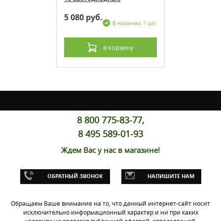
5 080 руб.
 наличии: 1 шт.
В наличии: 1 шт.
рзину
в корзину
8 800 775-83-77,
8 495 589-01-93
Ждем Вас у нас в магазине!
тоцикла
750/1000 05-
ОБРАТНЫЙ ЗВОНОК
НАПИШИТЕ НАМ
е
Обращаем Ваше внимание на то, что данный интернет-сайт носит
 наличии: 1 шт.
исключительно информационный характер и ни при каких