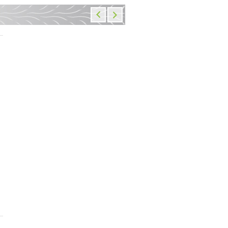
Polaris 500 Predator 03-07,
Сиденье заднее для Duca
Qutlaw 06-07 прокладка
Panigale 959,1299 15-19
крышки сцепления 3089452
1 190 руб.
4 840 руб.
В наличии: 2 шт.
В наличии: 2
Добавить
в корзину
Добавить
в корзин