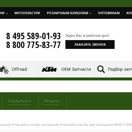
ИИ
МОТОПЛАСТИК
РОЗНИЧНЫМ КЛИЕНТАМ
ОПТОВИКАМ
КО
8 495 589-01-93
Ждем Вас в рабочие дни!
8 800 775-83-77
ЗАКАЗАТЬ ЗВОНОК
Offroad
OEM Запчасти
Подбор зап
Год выпуска
Модель
оцикла
Наклейки на бак мотоцикла
Наклейка на бак для мотоцикла BMW S100