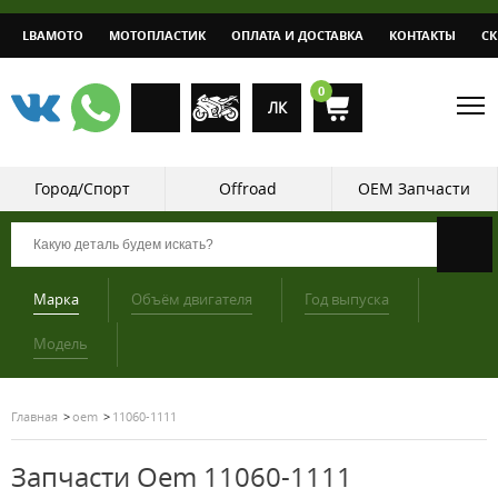
LBAMOTO
МОТОПЛАСТИК
ОПЛАТА И ДОСТАВКА
КОНТАКТЫ
С
0
ЛК
Город/Спорт
Offroad
OEM Запчасти
Марка
Объём двигателя
Год выпуска
Модель
Главная
oem
11060-1111
Запчасти Oem 11060-1111