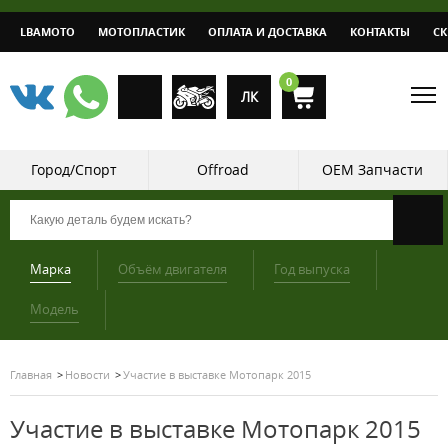
LBAMOTO
МОТОПЛАСТИК
ОПЛАТА И ДОСТАВКА
КОНТАКТЫ
С
0
ЛК
Город/Спорт
Offroad
OEM Запчасти
Марка
Объём двигателя
Год выпуска
Модель
Главная
Новости
Участие в выставке Мотопарк 2015
Участие в выставке Мотопарк 2015