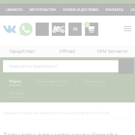
LBAMOTO
МОТОПЛАСТИК
ОПЛАТА И ДОСТАВКА
КОНТАКТЫ
С
0
ЛК
Город/Спорт
Offroad
OEM Запчасти
Марка
Объём двигателя
Год выпуска
Модель
Главная
Подбор запчастей для мотоциклов
Yamaha
XVS1100