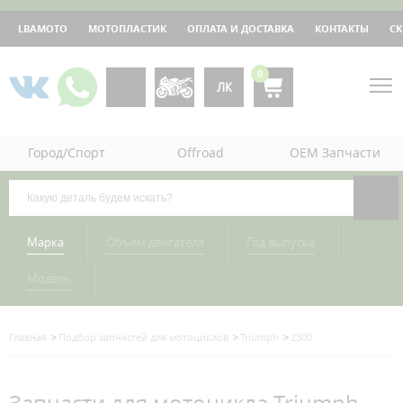
LBAMOTO
МОТОПЛАСТИК
ОПЛАТА И ДОСТАВКА
КОНТАКТЫ
С
0
ЛК
Город/Спорт
Offroad
OEM Запчасти
Марка
Объём двигателя
Год выпуска
Модель
Главная
Подбор запчастей для мотоциклов
Triumph
2300