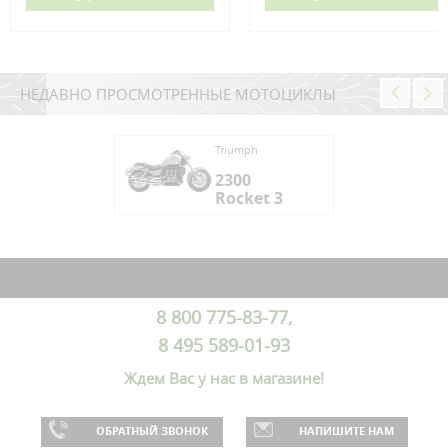
НЕДАВНО ПРОСМОТРЕННЫЕ МОТОЦИКЛЫ
mph
Triumph
00
2300
cket 3
Rocket 3
mph
00
cket 3
8 800 775-83-77,
8 495 589-01-93
Ждем Вас у нас в магазине!
ОБРАТНЫЙ ЗВОНОК
НАПИШИТЕ НАМ