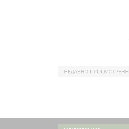
НЕДАВНО ПРОСМОТРЕН
Suzu
GZ
Ma
Suzu
GZ
Ma