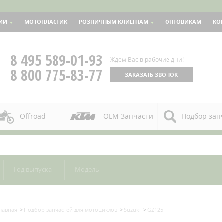
ИИ
МОТОПЛАСТИК
РОЗНИЧНЫМ КЛИЕНТАМ
ОПТОВИКАМ
КО
8 495 589-01-93
Ждем Вас в рабочие дни!
8 800 775-83-77
ЗАКАЗАТЬ ЗВОНОК
Offroad
OEM Запчасти
Подбор зап
Год выпуска
Модель
лавная
Подбор запчастей для мотоциклов
Suzuki
GZ125