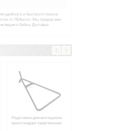
ля удобного и быстрого поиска
логом от ЛБАмото. Мы предлагаем
ие вашего байка. Доставка
Подставка для мотоцикла
Фишка реле зарядки 6
кросс/эндуро треугольная
контактов Suzuki, CAN-AM
ARCTIC CAT, Yamaha, Hond