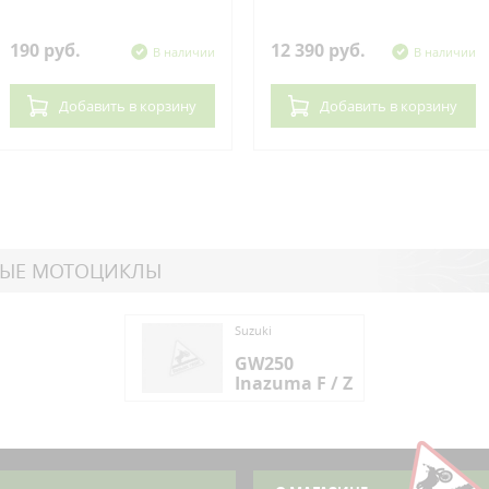
190 руб.
12 390 руб.
В наличии
В наличии
Добавить
в корзину
Добавить
в корзину
НЫЕ МОТОЦИКЛЫ
ki
Suzuki
250
GW250
zuma F / Z
Inazuma F / Z
ki
250
zuma F / Z