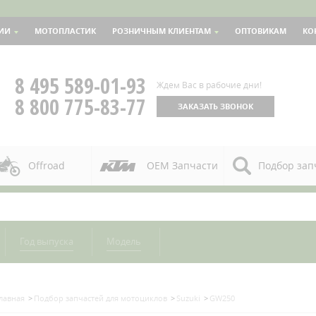
ИИ
МОТОПЛАСТИК
РОЗНИЧНЫМ КЛИЕНТАМ
ОПТОВИКАМ
КО
8 495 589-01-93
Ждем Вас в рабочие дни!
8 800 775-83-77
ЗАКАЗАТЬ ЗВОНОК
Offroad
OEM Запчасти
Подбор зап
Год выпуска
Модель
лавная
Подбор запчастей для мотоциклов
Suzuki
GW250