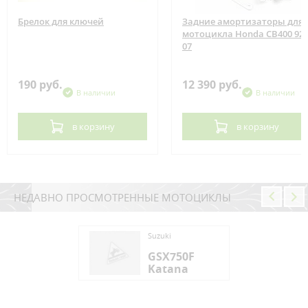
Брелок для ключей
Задние амортизаторы для
мотоцикла Honda CB400 92-
07
190 руб.
12 390 руб.
В наличии
В наличии
в корзину
в корзину
НЕДАВНО ПРОСМОТРЕННЫЕ МОТОЦИКЛЫ
ki
Suzuki
X750F
GSX750F
tana
Katana
ki