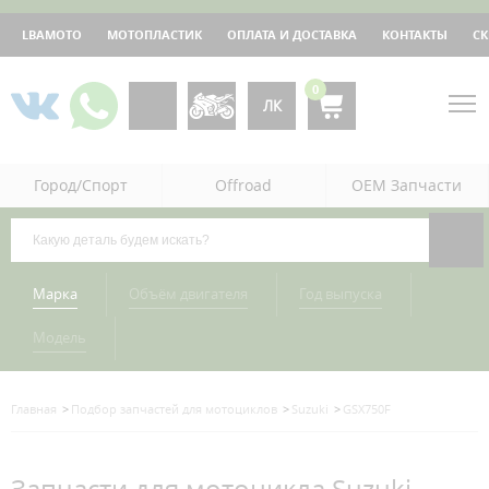
LBAMOTO
МОТОПЛАСТИК
ОПЛАТА И ДОСТАВКА
КОНТАКТЫ
С
0
ЛК
Город/Спорт
Offroad
OEM Запчасти
Марка
Объём двигателя
Год выпуска
Модель
Главная
Подбор запчастей для мотоциклов
Suzuki
GSX750F