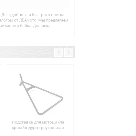
. Для удобного и быстрого поиска
талогом от ЛБАмото. Мы предлагаем
ие вашего байка. Доставка
Подставка для мотоцикла
Фишка реле зарядки 6
кросс/эндуро треугольная
контактов Suzuki, CAN-AM
ARCTIC CAT, Yamaha, Hond