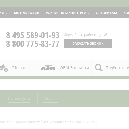
ИИ
МОТОПЛАСТИК
РОЗНИЧНЫМ КЛИЕНТАМ
ОПТОВИКАМ
КО
8 495 589-01-93
Ждем Вас в рабочие дни!
8 800 775-83-77
ЗАКАЗАТЬ ЗВОНОК
Offroad
OEM Запчасти
Подбор зап
Год выпуска
Модель
лавная
Подбор запчастей для мотоциклов
Suzuki
GSX250S