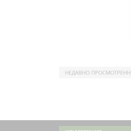
НЕДАВНО ПРОСМОТРЕН
Suzu
GS
Ka
Suzu
GS
Ka