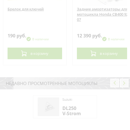
Брелок для ключей
Задние амортизаторы для
мотоцикла Honda CB400 92-
07
190 руб.
12 390 руб.
В наличии
В наличии
в корзину
в корзину
НЕДАВНО ПРОСМОТРЕННЫЕ МОТОЦИКЛЫ
ki
Suzuki
250
DL250
Strom
V-Strom
ki