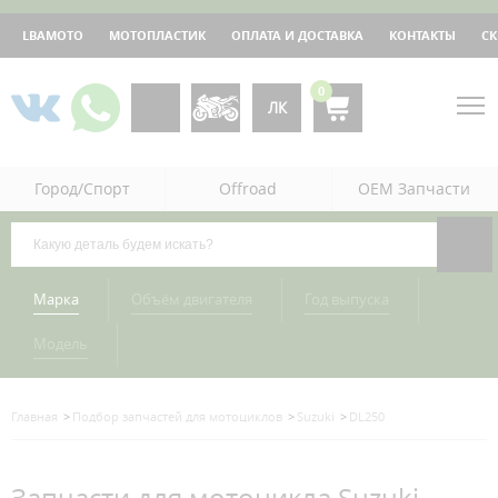
LBAMOTO
МОТОПЛАСТИК
ОПЛАТА И ДОСТАВКА
КОНТАКТЫ
С
0
ЛК
Город/Спорт
Offroad
OEM Запчасти
Марка
Объём двигателя
Год выпуска
Модель
Главная
Подбор запчастей для мотоциклов
Suzuki
DL250