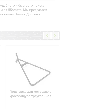
я удобного и быстрого поиска
гом от ЛБАмото. Мы предлагаем
ие вашего байка. Доставка
Подставка для мотоцикла
Фишка реле зарядки 6
кросс/эндуро треугольная
контактов Suzuki, CAN-AM
ARCTIC CAT, Yamaha, Hond
Kawasaki