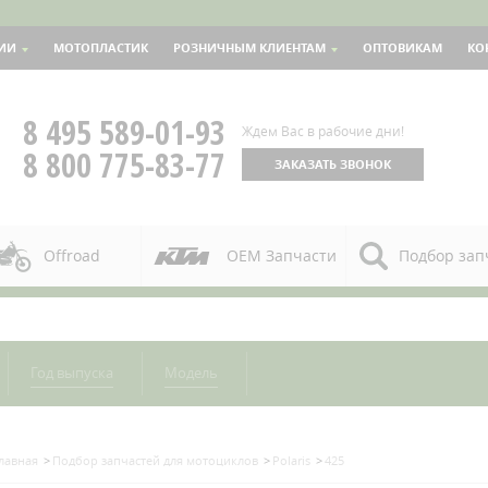
ИИ
МОТОПЛАСТИК
РОЗНИЧНЫМ КЛИЕНТАМ
ОПТОВИКАМ
КО
8 495 589-01-93
Ждем Вас в рабочие дни!
8 800 775-83-77
ЗАКАЗАТЬ ЗВОНОК
Offroad
OEM Запчасти
Подбор зап
Год выпуска
Модель
лавная
Подбор запчастей для мотоциклов
Polaris
425