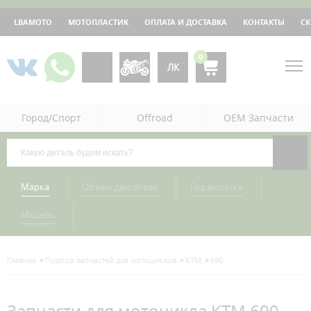
LBAMOTO
МОТОПЛАСТИК
ОПЛАТА И ДОСТАВКА
КОНТАКТЫ
С
0
ЛК
Город/Спорт
Offroad
OEM Запчасти
Марка
Объём двигателя
Год выпуска
Модель
Главная
Подбор запчастей для мотоциклов
KTM
690