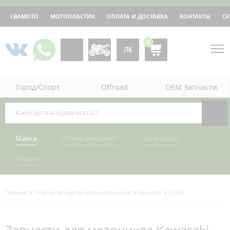
LBAMOTO
МОТОПЛАСТИК
ОПЛАТА И ДОСТАВКА
КОНТАКТЫ
С
0
ЛК
Город/Спорт
Offroad
OEM Запчасти
Марка
Объём двигателя
Год выпуска
Модель
Главная
Подбор запчастей для мотоциклов
Kawasaki
KZ750