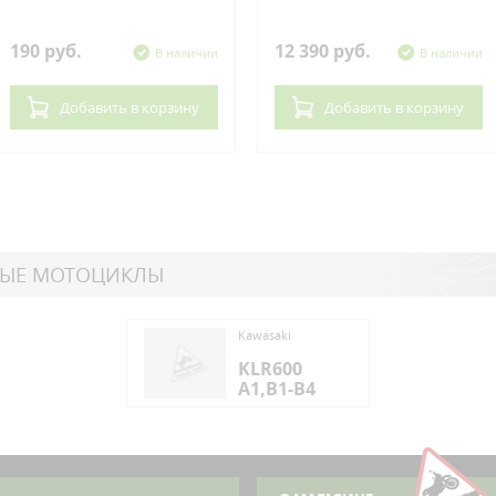
190 руб.
12 390 руб.
В наличии
В наличии
Добавить
в корзину
Добавить
в корзину
НЫЕ МОТОЦИКЛЫ
saki
Kawasaki
R600
KLR600
,B1-B4
A1,B1-B4
saki
R600
,B1-B4