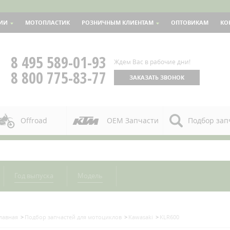
ИИ
МОТОПЛАСТИК
РОЗНИЧНЫМ КЛИЕНТАМ
ОПТОВИКАМ
КО
8 495 589-01-93
Ждем Вас в рабочие дни!
8 800 775-83-77
ЗАКАЗАТЬ ЗВОНОК
Offroad
OEM Запчасти
Подбор зап
Год выпуска
Модель
лавная
Подбор запчастей для мотоциклов
Kawasaki
KLR600