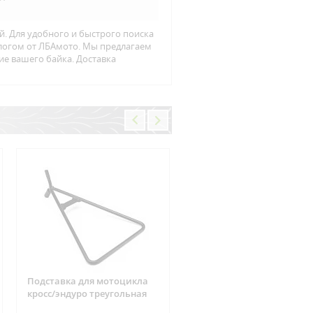
й. Для удобного и быстрого поиска
алогом от ЛБАмото. Мы предлагаем
ие вашего байка. Доставка
Подставка для мотоцикла
Фишка реле зарядки 6
кросс/эндуро треугольная
контактов Suzuki, CAN-AM
ARCTIC CAT, Yamaha, Hond