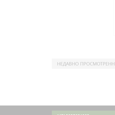
НЕДАВНО ПРОСМОТРЕН
Kawa
KL
A1
Kawa
KL
A1