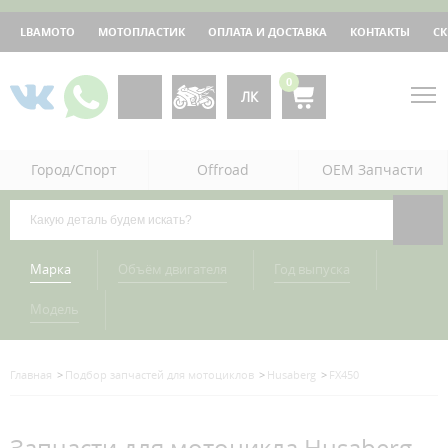
LBAMOTO
МОТОПЛАСТИК
ОПЛАТА И ДОСТАВКА
КОНТАКТЫ
С
0
ЛК
Город/Спорт
Offroad
OEM Запчасти
Марка
Объём двигателя
Год выпуска
Модель
Главная
Подбор запчастей для мотоциклов
Husaberg
FX450