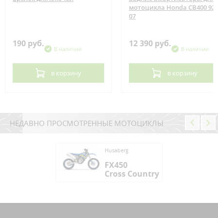
мотоцикла Honda CB400 92-
07
190 руб.
12 390 руб.
В наличии
В наличии
в корзину
в корзину
НЕДАВНО ПРОСМОТРЕННЫЕ МОТОЦИКЛЫ
berg
Husaberg
450
FX450
oss Country
Cross Country
berg
450
oss Country