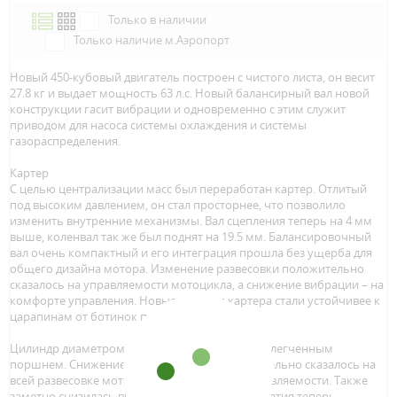
Только в наличии
Только наличие м.Аэропорт
Новый 450-кубовый двигатель построен с чистого листа, он весит
27.8 кг и выдает мощность 63 л.с. Новый балансирный вал новой
конструкции гасит вибрации и одновременно с этим служит
приводом для насоса системы охлаждения и системы
газораспределения.
Картер
С целью централизации масс был переработан картер. Отлитый
под высоким давлением, он стал просторнее, что позволило
изменить внутренние механизмы. Вал сцепления теперь на 4 мм
выше, коленвал так же был поднят на 19.5 мм. Балансировочный
вал очень компактный и его интеграция прошла без ущерба для
общего дизайна мотора. Изменение развесовки положительно
сказалось на управляемости мотоцикла, а снижение вибрации – на
комфорте управления. Новые крышки картера стали устойчивее к
царапинам от ботинок пилота.
Цилиндр диаметром 95 мм оснащен новым облегченным
поршнем. Снижение веса в этом узле положительно сказалось на
всей развесовке мотоцикла, а значит и на управляемости. Также
заметно снизилась вибрация. Коэффициент сжатия теперь