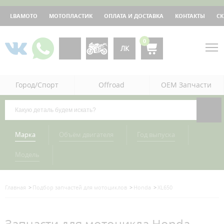
LBAMOTO
МОТОПЛАСТИК
ОПЛАТА И ДОСТАВКА
КОНТАКТЫ
С
0
ЛК
Город/Спорт
Offroad
OEM Запчасти
Марка
Объём двигателя
Год выпуска
Модель
Главная
Подбор запчастей для мотоциклов
Honda
XL650