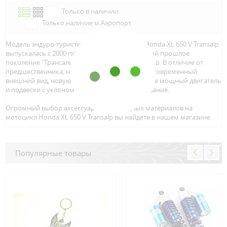
Только в наличии
Только наличие м.Аэропорт
Модель эндуро-туристического мотоцикла Honda XL 650 V Transalp
выпускалась с 2000 по 2007 гг. и заменила собой прошлое
поколение "Трансальпа" - Honda XL600V Transalp. В отличие от
предшественника, новая модель имела более современный
внешний вид, новую выхлопную систему, более мощный двигатель
и подвески с уклоном на дорожное использование.
Огромный выбор аксессуаров и расходных материалов на
мотоцикл Honda XL 650 V Transalp вы найдете в нашем магазине.
Популярные товары