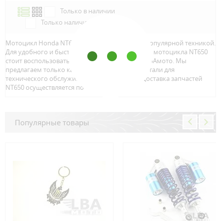
Только в наличии
Только наличие м.Аэропорт
Мотоцикл Honda NT650 является достаточно популярной техникой.
Для удобного и быстрого поиска запчастей для мотоцикла NT650
стоит воспользоваться онлайн каталогом от ЛБАмото. Мы
предлагаем только качественный тюнинг и детали для
технического обслуживание вашего байка. Доставка запчастей
NT650 осуществляется по всей Росcии.
Популярные товары