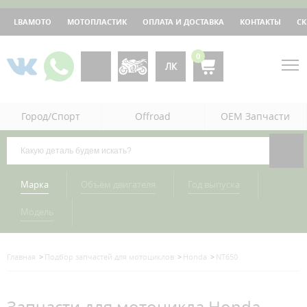
LBAMOTO
МОТОПЛАСТИК
ОПЛАТА И ДОСТАВКА
КОНТАКТЫ
С
0
ЛК
Город/Спорт
Offroad
OEM Запчасти
Марка
Объём двигателя
Год выпуска
Модель
Главная
Подбор запчастей для мотоциклов
Honda
NT650