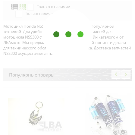
Только в наличии
Только наличие м.Аэропорт
Мотоцикл Honda NSS300 является достаточно популярной
техникой. Для удобного и быстрого поиска запчастей для
мотоцикла NSS300 стоит воспользоваться онлайн каталогом от
ЛБАмото. Мы предлагаем только качественный тюнинг и детали
для технического обслуживание вашего байка. Доставка запчастей
NSS300 осуществляется по всей Росcии.
Популярные товары