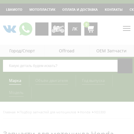
LBAMOTO
МОТОПЛАСТИК
ОПЛАТА И ДОСТАВКА
КОНТАКТЫ
С
0
ЛК
Город/Спорт
Offroad
OEM Запчасти
Марка
Объём двигателя
Год выпуска
Модель
Главная
Подбор запчастей для мотоциклов
Honda
NSS300