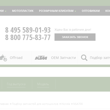
ИИ
МОТОПЛАСТИК
РОЗНИЧНЫМ КЛИЕНТАМ
ОПТОВИКАМ
КО
8 495 589-01-93
Ждем Вас в рабочие дни!
8 800 775-83-77
ЗАКАЗАТЬ ЗВОНОК
Offroad
OEM Запчасти
Подбор зап
Год выпуска
Модель
лавная
Подбор запчастей для мотоциклов
Honda
NSA700