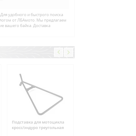
 Для удобного и быстрого поиска
алогом от ЛБАмото. Мы предлагаем
ие вашего байка. Доставка
Подставка для мотоцикла
Фишка реле зарядки 6
кросс/эндуро треугольная
контактов Suzuki, CAN-AM
ARCTIC CAT, Yamaha, Hond