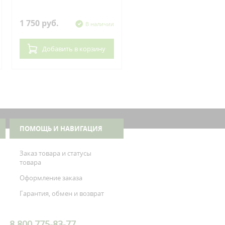
Kawasaki
1 750 руб.
620 руб.
В наличии
В нал
Добавить
в корзину
Добавить
в корзин
ПОМОЩЬ И НАВИГАЦИЯ
Заказ товара и статусы
товара
Оформление заказа
Гарантия, обмен и возврат
8 800 775-83-77,