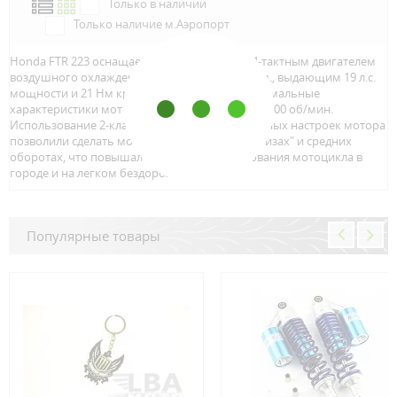
Только в наличии
Только наличие м.Аэропорт
Honda FTR 223 оснащается 1-цилиндровым 4-тактным двигателем
воздушного охлаждения, объемом 223 куб. см., выдающим 19 л.с.
мощности и 21 Нм крутящего момента. Максимальные
характеристики мотора достигаются на 6000-7000 об/мин.
Использование 2-клапанной ГБЦ и определенных настроек мотора
позволили сделать мотоцикл тяговитым на "низах" и средних
оборотах, что повышало комфорт использования мотоцикла в
городе и на легком бездорожье.
Популярные товары