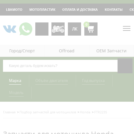
LBAMOTO
МОТОПЛАСТИК
ОПЛАТА И ДОСТАВКА
КОНТАКТЫ
С
0
ЛК
Город/Спорт
Offroad
OEM Запчасти
Марка
Объём двигателя
Год выпуска
Модель
Главная
Подбор запчастей для мотоциклов
Honda
FTR223S