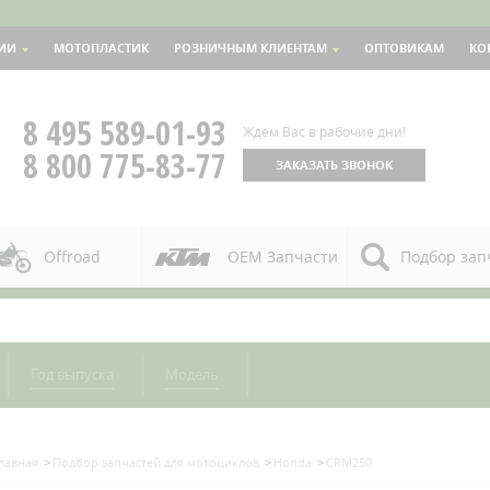
ИИ
МОТОПЛАСТИК
РОЗНИЧНЫМ КЛИЕНТАМ
ОПТОВИКАМ
КО
8 495 589-01-93
Ждем Вас в рабочие дни!
8 800 775-83-77
ЗАКАЗАТЬ ЗВОНОК
Offroad
OEM Запчасти
Подбор зап
Год выпуска
Модель
лавная
Подбор запчастей для мотоциклов
Honda
CRM250