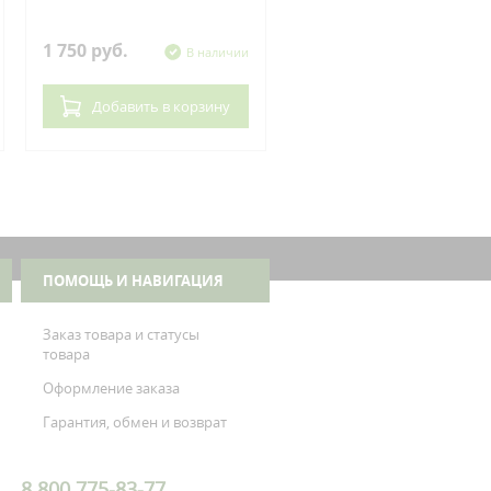
Kawasaki
1 750 руб.
620 руб.
В наличии
В нал
Добавить
в корзину
Добавить
в корзин
ПОМОЩЬ И НАВИГАЦИЯ
Заказ товара и статусы
товара
Оформление заказа
Гарантия, обмен и возврат
8 800 775-83-77,