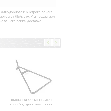
 Для удобного и быстрого поиска
талогом от ЛБАмото. Мы предлагаем
ие вашего байка. Доставка
Подставка для мотоцикла
Фишка реле зарядки 6
кросс/эндуро треугольная
контактов Suzuki, CAN-AM
ARCTIC CAT, Yamaha, Hond