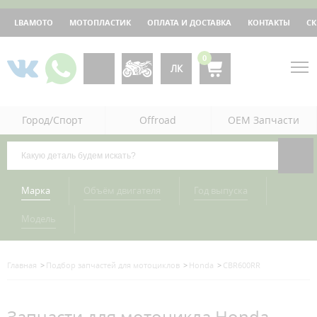
LBAMOTO
МОТОПЛАСТИК
ОПЛАТА И ДОСТАВКА
КОНТАКТЫ
С
0
ЛК
Город/Спорт
Offroad
OEM Запчасти
Марка
Объём двигателя
Год выпуска
Модель
Главная
Подбор запчастей для мотоциклов
Honda
CBR600RR