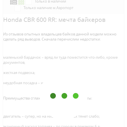
Только в наличии
Только наличие м.Аэропорт
Honda CBR 600 RR: мечта байкеров
Из отзывов опытных владельцев байков данной модели можно
сделать ряд выводов. Сначала перечислим недостатки:
маленький бардачок – вряд ли туда поместится что-либо, кроме
документов;
жесткая подвеска;
неудобная посадка – но это субъективно.
Преимущества сглаживают негативные моменты:
двигатель – супер, но на низких оборотах тянет слабо;
экономный расход топлива – по городу в пределах 6 л;