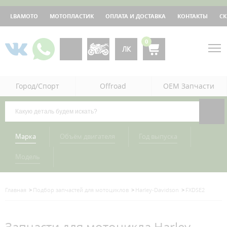
LBAMOTO
МОТОПЛАСТИК
ОПЛАТА И ДОСТАВКА
КОНТАКТЫ
С
0
ЛК
Город/Спорт
Offroad
OEM Запчасти
Марка
Объём двигателя
Год выпуска
Модель
Главная
Подбор запчастей для мотоциклов
Harley-Davidson
FXDSE2