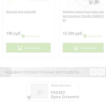
Брелок для ключей
Задние амортизаторы для
мотоцикла Honda CB400 92-
07
190 руб.
12 390 руб.
В наличии
В наличии
в корзину
в корзину
НЕДАВНО ПРОСМОТРЕННЫЕ МОТОЦИКЛЫ
ey-Davidson
Harley-Davidson
DSE2
FXDSE2
na Screamin Eagle
Dyna Screamin Eagle
ey-Davidson