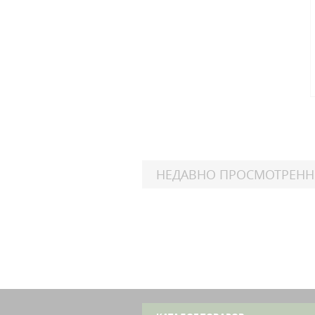
НЕДАВНО ПРОСМОТРЕН
Harl
FX
Dy
Harl
FX
Dy