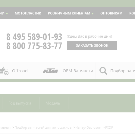
ИИ
МОТОПЛАСТИК
РОЗНИЧНЫМ КЛИЕНТАМ
ОПТОВИКАМ
КО
8 495 589-01-93
Ждем Вас в рабочие дни!
8 800 775-83-77
ЗАКАЗАТЬ ЗВОНОК
Offroad
OEM Запчасти
Подбор зап
Год выпуска
Модель
лавная
Подбор запчастей для мотоциклов
Harley-Davidson
FXDP