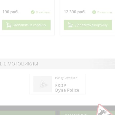
190 руб.
12 390 руб.
В наличии
В наличии
Добавить
в корзину
Добавить
в корзину
НЫЕ МОТОЦИКЛЫ
ey-Davidson
Harley-Davidson
DP
FXDP
na Police
Dyna Police
ey-Davidson
DP
na Police