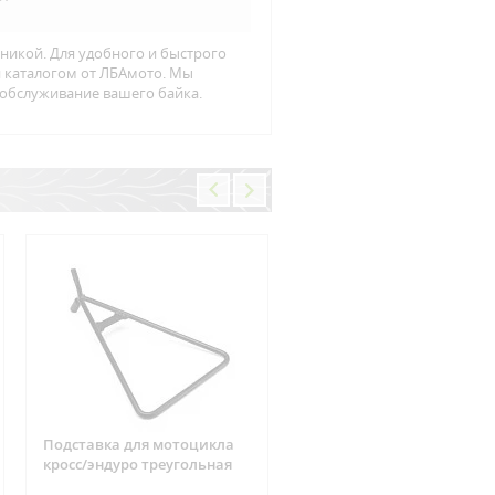
хникой. Для удобного и быстрого
н каталогом от ЛБАмото. Мы
 обслуживание вашего байка.
Подставка для мотоцикла
Фишка реле зарядки 6
кросс/эндуро треугольная
контактов Suzuki, CAN-AM
ARCTIC CAT, Yamaha, Hond