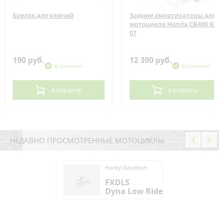
Брелок для ключей
Задние амортизаторы для
мотоцикла Honda CB400 92-
07
190 руб.
12 390 руб.
В наличии
В наличии
в корзину
в корзину
НЕДАВНО ПРОСМОТРЕННЫЕ МОТОЦИКЛЫ
ey-Davidson
Harley-Davidson
DLS
FXDLS
na Low Rider S
Dyna Low Rider S
ey-Davidson