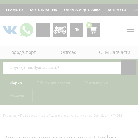
LBAMOTO
МОТОПЛАСТИК
ОПЛАТА И ДОСТАВКА
КОНТАКТЫ
С
0
ЛК
Город/Спорт
Offroad
OEM Запчасти
Марка
Объём двигателя
Год выпуска
Модель
Главная
Подбор запчастей для мотоциклов
Harley-Davidson
FXDLS