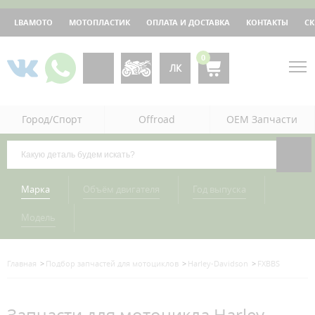
LBAMOTO
МОТОПЛАСТИК
ОПЛАТА И ДОСТАВКА
КОНТАКТЫ
С
0
ЛК
Город/Спорт
Offroad
OEM Запчасти
Марка
Объём двигателя
Год выпуска
Модель
Главная
Подбор запчастей для мотоциклов
Harley-Davidson
FXBBS