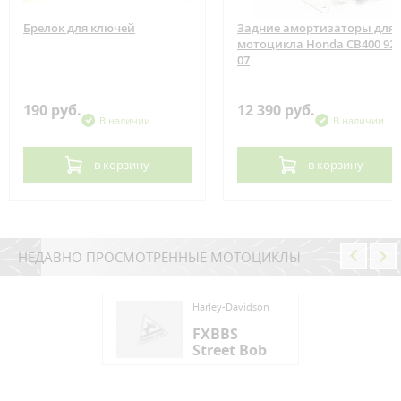
Брелок для ключей
Задние амортизаторы для
мотоцикла Honda CB400 92-
07
190 руб.
12 390 руб.
В наличии
В наличии
в корзину
в корзину
НЕДАВНО ПРОСМОТРЕННЫЕ МОТОЦИКЛЫ
ey-Davidson
Harley-Davidson
BBS
FXBBS
eet Bob
Street Bob
ey-Davidson