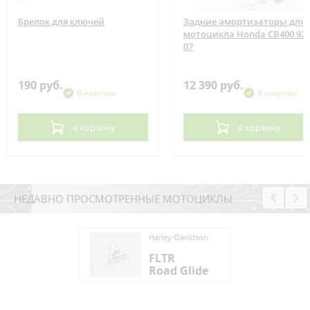
Брелок для ключей
Задние амортизаторы для
мотоцикла Honda CB400 92-
07
190 руб.
12 390 руб.
В наличии
В наличии
в корзину
в корзину
НЕДАВНО ПРОСМОТРЕННЫЕ МОТОЦИКЛЫ
ey-Davidson
Harley-Davidson
TR
FLTR
ad Glide
Road Glide
ey-Davidson