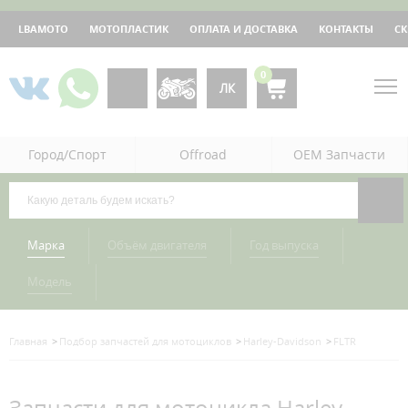
LBAMOTO
МОТОПЛАСТИК
ОПЛАТА И ДОСТАВКА
КОНТАКТЫ
С
0
ЛК
Город/Спорт
Offroad
OEM Запчасти
Марка
Объём двигателя
Год выпуска
Модель
Главная
Подбор запчастей для мотоциклов
Harley-Davidson
FLTR