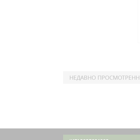
НЕДАВНО ПРОСМОТРЕН
Harl
FL
Sof
Harl
FL
Sof