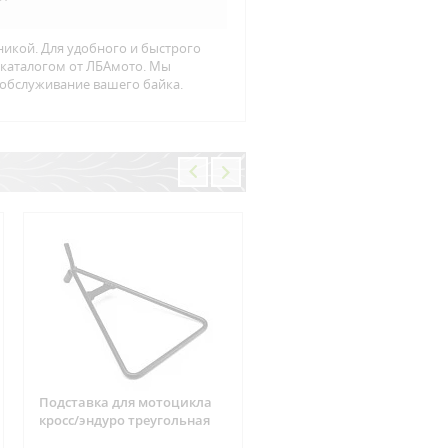
никой. Для удобного и быстрого
н каталогом от ЛБАмото. Мы
 обслуживание вашего байка.
Подставка для мотоцикла
Фишка реле зарядки 6
кросс/эндуро треугольная
контактов Suzuki, CAN-AM
ARCTIC CAT, Yamaha, Hond