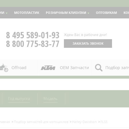
ИИ
МОТОПЛАСТИК
РОЗНИЧНЫМ КЛИЕНТАМ
ОПТОВИКАМ
КО
8 495 589-01-93
Ждем Вас в рабочие дни!
8 800 775-83-77
ЗАКАЗАТЬ ЗВОНОК
Offroad
OEM Запчасти
Подбор зап
Год выпуска
Модель
лавная
Подбор запчастей для мотоциклов
Harley-Davidson
FLSS