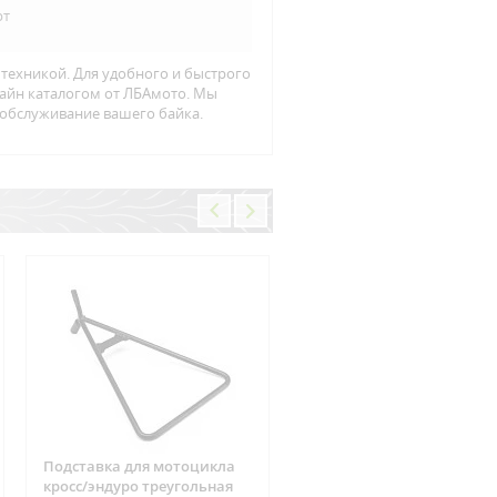
рт
 техникой. Для удобного и быстрого
лайн каталогом от ЛБАмото. Мы
 обслуживание вашего байка.
Подставка для мотоцикла
Фишка реле зарядки 6
кросс/эндуро треугольная
контактов Suzuki, CAN-AM