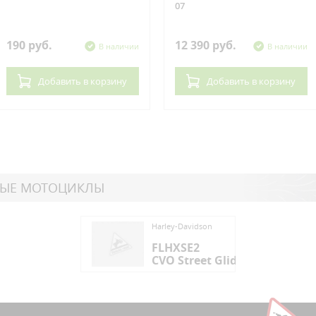
07
190 руб.
12 390 руб.
В наличии
В наличии
Добавить
в корзину
Добавить
в корзину
НЫЕ МОТОЦИКЛЫ
ey-Davidson
Harley-Davidson
HXSE2
FLHXSE2
 Street Glide
CVO Street Glide
ey-Davidson
HXSE2