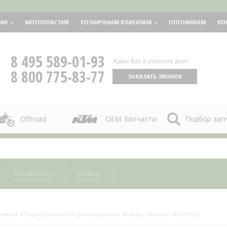
ИИ
МОТОПЛАСТИК
РОЗНИЧНЫМ КЛИЕНТАМ
ОПТОВИКАМ
КО
8 495 589-01-93
Ждем Вас в рабочие дни!
8 800 775-83-77
ЗАКАЗАТЬ ЗВОНОК
Offroad
OEM Запчасти
Подбор зап
Год выпуска
Модель
лавная
Подбор запчастей для мотоциклов
Harley-Davidson
FLHXSE2