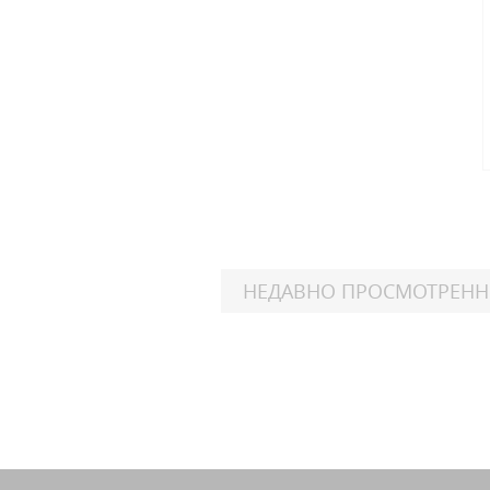
НЕДАВНО ПРОСМОТРЕН
Harl
FL
CVO
Harl
FL