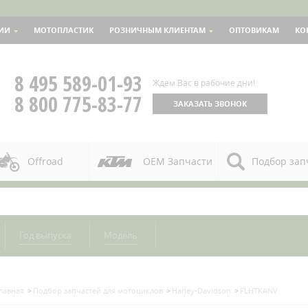
ИИ
МОТОПЛАСТИК
РОЗНИЧНЫМ КЛИЕНТАМ
ОПТОВИКАМ
КО
8 495 589-01-93
Ждем Вас в рабочие дни!
8 800 775-83-77
ЗАКАЗАТЬ ЗВОНОК
Offroad
OEM Запчасти
Подбор зап
Год выпуска
Модель
лавная
Подбор запчастей для мотоциклов
Harley-Davidson
FLHTKANV