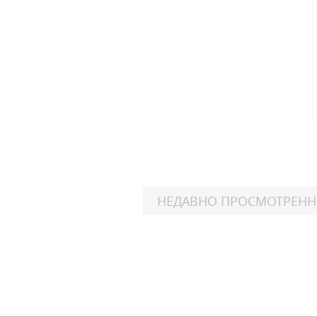
НЕДАВНО ПРОСМОТРЕН
Harl
FL
Ele
Harl