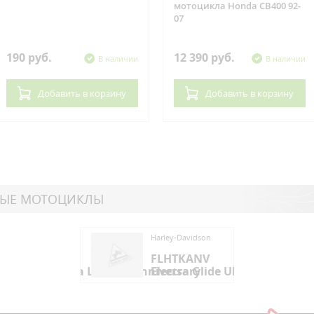
мотоцикла Honda CB400 92-
07
190 руб.
12 390 руб.
В наличии
В наличии
Добавить
в корзину
Добавить
в корзину
НЫЕ МОТОЦИКЛЫ
ey-Davidson
Harley-Davidson
HTKANV
FLHTKANV
ctra Glide Ultra Limited Anniversary
Electra Glide Ultra Limited A
ey-Davidson