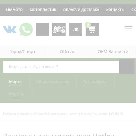
LBAMOTO
МОТОПЛАСТИК
ОПЛАТА И ДОСТАВКА
КОНТАКТЫ
С
0
ЛК
Город/Спорт
Offroad
OEM Запчасти
Марка
Объём двигателя
Год выпуска
Модель
Главная
Подбор запчастей для мотоциклов
Harley-Davidson
FLHRS5