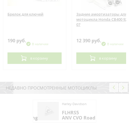
Брелок для ключей
Задние амортизаторы для
мотоцикла Honda CB400 92-
07
190 руб.
12 390 руб.
В наличии
В наличии
в корзину
в корзину
НЕДАВНО ПРОСМОТРЕННЫЕ МОТОЦИКЛЫ
ey-Davidson
Harley-Davidson
HRS5
FLHRS5
V CVO Road King
ANV CVO Road King
ey-Davidson