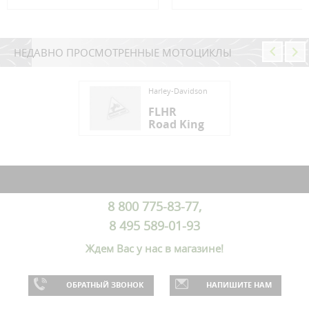
НЕДАВНО ПРОСМОТРЕННЫЕ МОТОЦИКЛЫ
ey-Davidson
Harley-Davidson
HR
FLHR
ad King
Road King
ey-Davidson
HR
ad King
8 800 775-83-77,
8 495 589-01-93
Ждем Вас у нас в магазине!
ОБРАТНЫЙ ЗВОНОК
НАПИШИТЕ НАМ