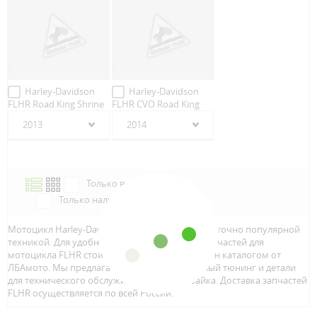
Harley-Davidson
Harley-Davidson
FLHR Road King Shrine
FLHR CVO Road King
2013
2014
Только в наличии
Только наличие м.Аэропорт
Мотоцикл Harley-Davidson FLHR является достаточно популярной
техникой. Для удобного и быстрого поиска запчастей для
мотоцикла FLHR стоит воспользоваться онлайн каталогом от
ЛБАмото. Мы предлагаем только качественный тюнинг и детали
для технического обслуживание вашего байка. Доставка запчастей
FLHR осуществляется по всей Росcии.