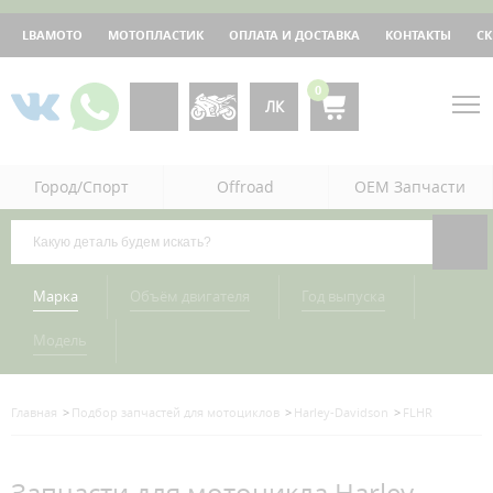
LBAMOTO
МОТОПЛАСТИК
ОПЛАТА И ДОСТАВКА
КОНТАКТЫ
С
0
ЛК
Город/Спорт
Offroad
OEM Запчасти
Марка
Объём двигателя
Год выпуска
Модель
Главная
Подбор запчастей для мотоциклов
Harley-Davidson
FLHR