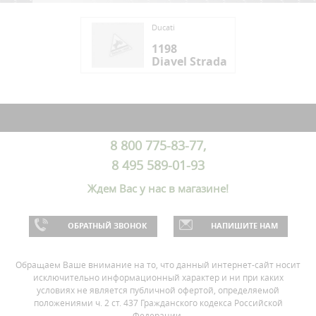
ti
Ducati
98
1198
vel Strada
Diavel Strada
ti
98
vel Strada
8 800 775-83-77,
8 495 589-01-93
Ждем Вас у нас в магазине!
ОБРАТНЫЙ ЗВОНОК
НАПИШИТЕ НАМ
Обращаем Ваше внимание на то, что данный интернет-сайт носит
исключительно информационный характер и ни при каких
условиях не является публичной офертой, определяемой
положениями ч. 2 ст. 437 Гражданского кодекса Российской
Федерации.