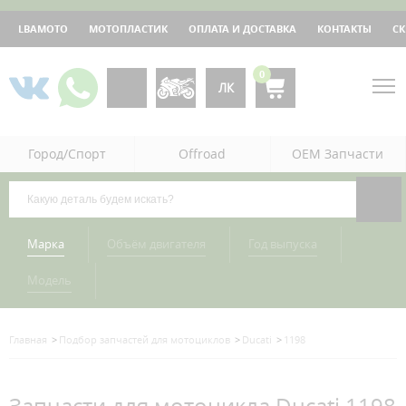
LBAMOTO
МОТОПЛАСТИК
ОПЛАТА И ДОСТАВКА
КОНТАКТЫ
С
0
ЛК
Город/Спорт
Offroad
OEM Запчасти
Марка
Объём двигателя
Год выпуска
Модель
Главная
Подбор запчастей для мотоциклов
Ducati
1198