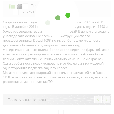
Только в наличии
Только наличие м.Аэропорт
Спортивный мотоцикл Ducati 1198 производился с 2009 по 2011
годы. В линейке 2011 года были представлены две модели - 1198 и
более усовершенствованный вариант - 1198SP. В целом эта модель
унаследовала основные элементы конструкции своего
предшественника, Ducati 1098, но имеет большую мощность
двигателя и больший крутящий момент на валу,
модернизированные колеса, более яркие передние фары, обладает
возможностью регулировки тягового усилия и снабжена боле
легкими обтекателями с незначительно измененной окраской.
Одна особенность позаимствована и от более ранних моделей -
односторонняя подвеска заднего колеса.
Магазин предлагает широкий ассортимент запчастей для Ducati
1198, включая компоненты тормозной системы, а также детали и
расходники для проведения ТО.
Популярные товары