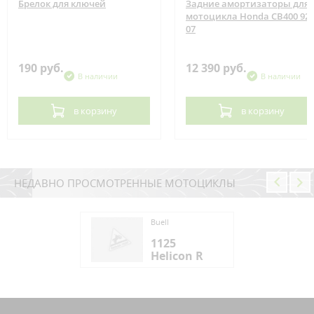
Брелок для ключей
Задние амортизаторы для
мотоцикла Honda CB400 92-
07
190 руб.
12 390 руб.
В наличии
В наличии
в корзину
в корзину
НЕДАВНО ПРОСМОТРЕННЫЕ МОТОЦИКЛЫ
l
Buell
25
1125
icon R
Helicon R
l
25
icon R