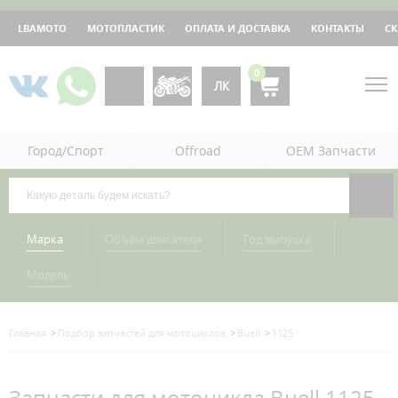
LBAMOTO
МОТОПЛАСТИК
ОПЛАТА И ДОСТАВКА
КОНТАКТЫ
С
0
ЛК
Город/Спорт
Offroad
OEM Запчасти
Марка
Объём двигателя
Год выпуска
Модель
Главная
Подбор запчастей для мотоциклов
Buell
1125