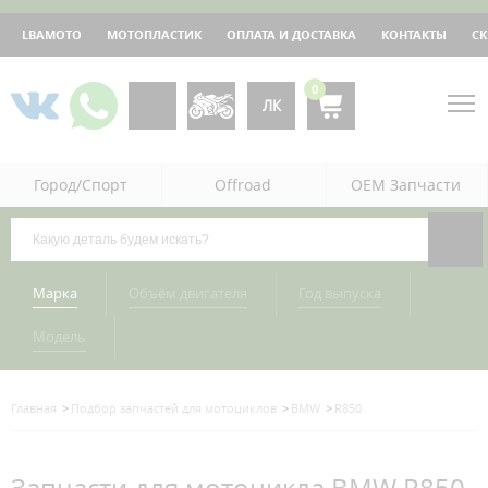
LBAMOTO
МОТОПЛАСТИК
ОПЛАТА И ДОСТАВКА
КОНТАКТЫ
С
0
ЛК
Город/Спорт
Offroad
OEM Запчасти
Марка
Объём двигателя
Год выпуска
Модель
Главная
Подбор запчастей для мотоциклов
BMW
R850