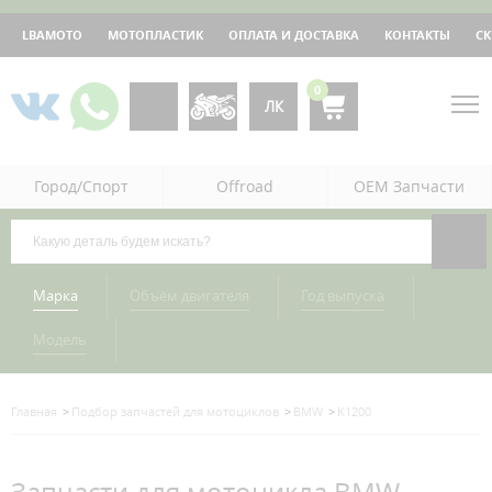
LBAMOTO
МОТОПЛАСТИК
ОПЛАТА И ДОСТАВКА
КОНТАКТЫ
С
0
ЛК
Город/Спорт
Offroad
OEM Запчасти
Марка
Объём двигателя
Год выпуска
Модель
Главная
Подбор запчастей для мотоциклов
BMW
K1200