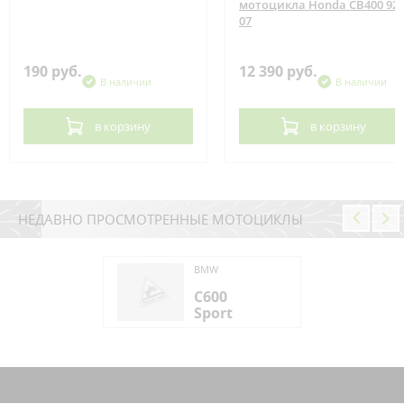
мотоцикла Honda CB400 92-
07
190 руб.
12 390 руб.
В наличии
В наличии
в корзину
в корзину
НЕДАВНО ПРОСМОТРЕННЫЕ МОТОЦИКЛЫ
W
BMW
00
C600
ort
Sport
W
00
ort