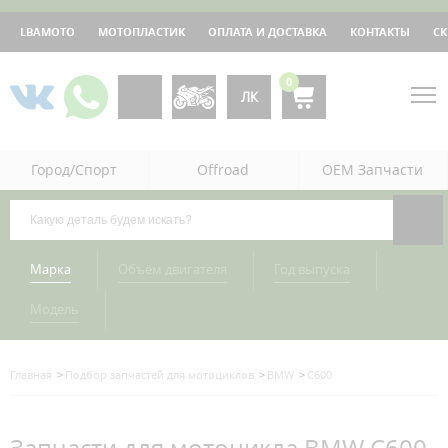
LBAMOTO
МОТОПЛАСТИК
ОПЛАТА И ДОСТАВКА
КОНТАКТЫ
С
0
ЛК
Город/Спорт
Offroad
OEM Запчасти
Марка
Объём двигателя
Год выпуска
Модель
Главная
Подбор запчастей для мотоциклов
BMW
C600