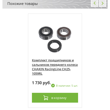
Похожие товары
пников и
Комплект подшипников и
него колеса
сальников переднего колеса
ne CH25-
CHAKIN RacingLine CH25-
1059RL
1 730 руб.
 наличии: 5 шт.
В наличии: 5 шт.
рзину
в корзину