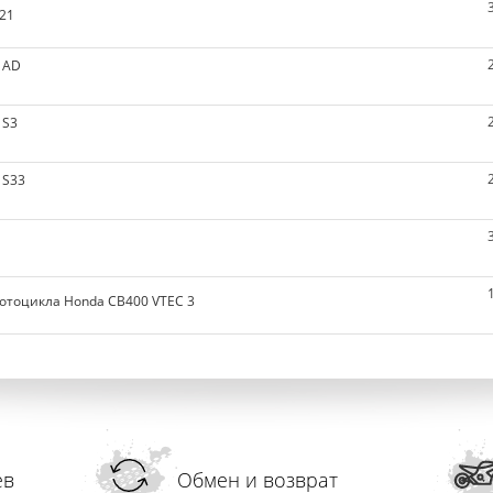
21
 AD
 S3
 S33
отоцикла Honda CB400 VTEC 3
ев
Обмен и возврат