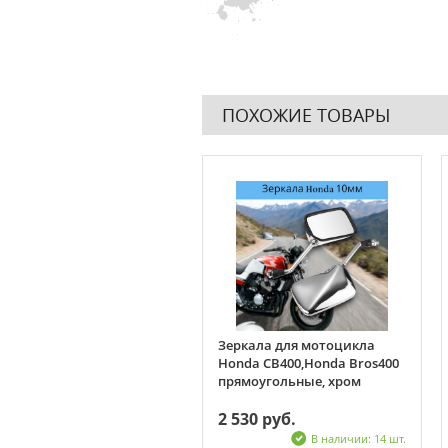
ПОХОЖИЕ ТОВАРЫ
льтр бензиновый Honda,
Зеркала для мотоцикла
asaki, Yamaha, Suzuki
Honda CB400,Honda Bros400
мм
прямоугольные, хром
2 530 руб.
0 руб.
В наличии: 17 шт.
В наличии: 14 шт.