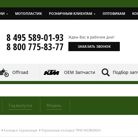
ИИ
МОТОПЛАСТИК
РОЗНИЧНЫМ КЛИЕНТАМ
ОПТОВИКАМ
КО
8 495 589-01-93
Ждем Вас в рабочие дни!
8 800 775-83-77
ЗАКАЗАТЬ ЗВОНОК
Offroad
OEM Запчасти
Подбор зап
Год выпуска
Модель
Колодки тормозные
Тормозные колодки TRW MCB634SH