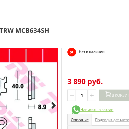
 TRW MCB634SH
Нет в наличии
3 890 руб.
В КОРЗИ
Написать в вотсап
Описание
Подходит для мот